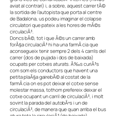
aviat al contrari) i, a sobre, aquest carrer tÃ©
la sortida de l’autopista que porta al centre
de Badalona, us podeu imaginar el colapse
circulatori que pateix a les hores de mÃ©s
circulaciÃ³.
Doncs bÃ©, tot i que Ã©s un carrer amb
forÃ§a circulaciÃ³ hi ha una farmÃ cia que
aconsegueix tenir sempre 2 dels 4 carrils del
carrer (dos de pujada i dos de baixada)
ocupats per cotxes aturats. Ã‰s curiÃ³s
com som els conductors que havent una
petita plaÃ§a gairebÃ© al costat de la
farmÃ cia on es pot deixar el cotxe sense
molestar massa, tothom prefereix deixar el
cotxe ocupant un carril de circulaciÃ³, i molt
sovint la parada del autobÃºs i un de
circulaciÃ³, de manera que quan arriba el bus
atura tota la circulaciÃ³ (de baixada).