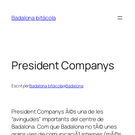
Vés
al
Badalona bitàcola
contingut
President Companys
Escrit per
Badalona bitàcola
a
Badalona
President Companys Ã©s una de les
“avingudes” importants del centre de
Badalona. Com que Badalona no tÃ© unes
grans vies de comunicaciÃ³ internes (mÃ©s