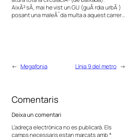
AixÃ² sÃ­, mai he vist un GU (guÃ rdia urbÃ )
posant una maleÃ¯da multa a aquest carrer…
←
Megafonia
Línia 9 del metro
→
Comentaris
Deixa un comentari
L’adreça electrònica no es publicarà.
Els
camps necessaris estan marcats amb
*