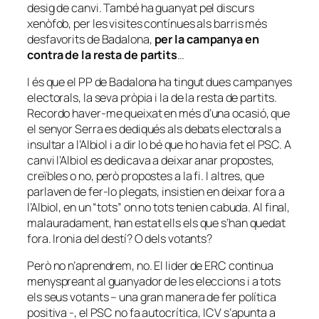
desig de canvi. També ha guanyat pel discurs
xenòfob, per les visites contínues als barris més
desfavorits de Badalona,
per la campanya en
contra de la resta de partits
…
I és que el PP de Badalona ha tingut dues campanyes
electorals, la seva pròpia i la de la resta de partits.
Recordo haver-me queixat en més d’una ocasió, que
el senyor Serra es dediqués als debats electorals a
insultar a l’Albiol i a dir lo bé que ho havia fet el PSC. A
canvi l’Albiol es dedicava a deixar anar propostes,
creïbles o no, però propostes a la fi. I altres, que
parlaven de fer-lo plegats, insistien en deixar fora a
l’Albiol, en un “tots” on no tots tenien cabuda. Al final,
malauradament, han estat ells els que s’han quedat
fora. Ironia del destí? O dels votants?
Però no n’aprendrem, no. El lider de ERC continua
menyspreant al guanyador de les eleccions i a tots
els seus votants – una gran manera de fer política
positiva -, el PSC no fa autocrítica, ICV s’apunta a