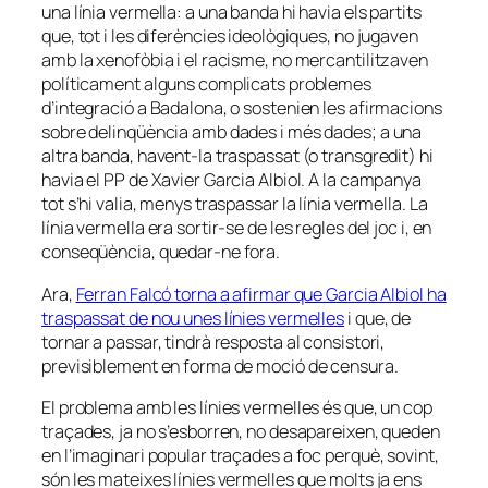
una línia vermella: a una banda hi havia els partits
que, tot i les diferències ideològiques, no jugaven
amb la xenofòbia i el racisme, no mercantilitzaven
políticament alguns complicats problemes
d’integració a Badalona, o sostenien les afirmacions
sobre delinqüència amb dades i més dades; a una
altra banda, havent-la traspassat (o transgredit) hi
havia el PP de Xavier Garcia Albiol. A la campanya
tot s’hi valia, menys traspassar la línia vermella. La
línia vermella era sortir-se de les regles del joc i, en
conseqüència, quedar-ne fora.
Ara,
Ferran Falcó torna a afirmar que Garcia Albiol ha
traspassat de nou unes línies vermelles
i que, de
tornar a passar, tindrà resposta al consistori,
previsiblement en forma de moció de censura.
El problema amb les línies vermelles és que, un cop
traçades, ja no s’esborren, no desapareixen, queden
en l’imaginari popular traçades a foc perquè, sovint,
són les mateixes línies vermelles que molts ja ens