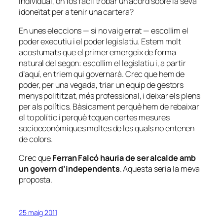
individual, on fos fàcil trobar un acord sobre la seva
idoneïtat per a tenir una cartera?
En unes eleccions — si no vaig errat — escollim el
poder executiu i el poder legislatiu. Estem molt
acostumats que el primer emergeix de forma
natural del segon: escollim el legislatiu i, a partir
d’aquí, en triem qui governarà. Crec que hem de
poder, per una vegada, triar un equip de gestors
menys polititzat, més professional, i deixar els plens
per als polítics. Bàsicament perquè hem de rebaixar
el to polític i perquè toquen certes mesures
socioeconòmiques moltes de les quals no entenen
de colors.
Crec que
Ferran Falcó hauria de ser alcalde amb
un govern d’independents
. Aquesta seria la meva
proposta.
25 maig 2011