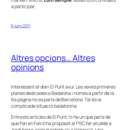
a participar.
6 juny 2011
Altres opcions… Altres
opinions
Interessant el diari El Punt avui. Les seves primeres
planes dedicades a Badalona i només a partir de la
6a pàgina no es parla de Barcelona. Tal és la
complicada situació badalonina.
Entre els articles de El Punt, hi ha un que parla de
que Ferran Falcó ha proposat al PSC fer alcalde a
Jordi Serra, però quedant-se a l’oposició. Una