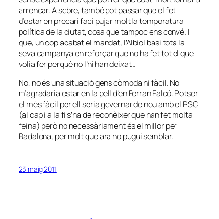
arrencar. A sobre, també pot passar que el fet
d’estar en precari faci pujar molt la temperatura
política de la ciutat, cosa que tampoc ens convé. I
que, un cop acabat el mandat, l’Albiol basi tota la
seva campanya en reforçar que no ha fet tot el que
volia fer perquè no l’hi han deixat…
No, no és una situació gens còmoda ni fàcil. No
m’agradaria estar en la pell d’en Ferran Falcó. Potser
el més fàcil per ell seria governar de nou amb el PSC
(al cap i a la fi s’ha de reconèixer que han fet molta
feina) però no necessàriament és el millor per
Badalona, per molt que ara ho pugui semblar.
23 maig 2011