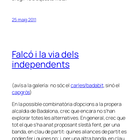
25 maig 2011
Falcó i la via dels
independents
(avís a la galería: no sóc el
carles/badabit
, sinó el
capgròs
)
En la possible combinatòria d’opcions a la propera
alcaldia de Badalona, crec que encara no s’han
explorar totes les alternatives. En general, crec que
tot el que s’ha anat proposant s’està fent, per una
banda, en clau de partit: quines aliances de partit es
poden fer i quines no; i, per una altra banda, en clau