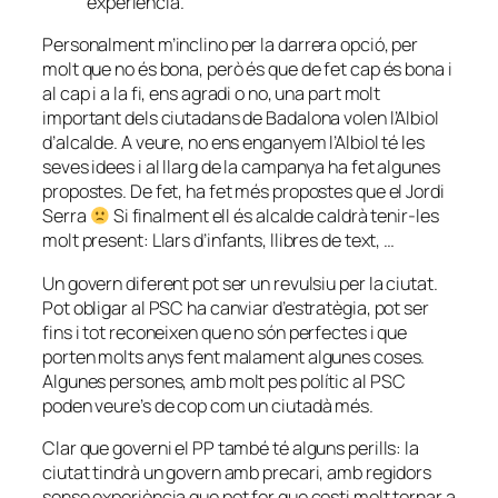
experiència.
Personalment m’inclino per la darrera opció, per
molt que no és bona, però és que de fet cap és bona i
al cap i a la fi, ens agradi o no, una part molt
important dels ciutadans de Badalona volen l’Albiol
d’alcalde. A veure, no ens enganyem l’Albiol té les
seves idees i al llarg de la campanya ha fet algunes
propostes. De fet, ha fet més propostes que el Jordi
Serra
Si finalment ell és alcalde caldrà tenir-les
molt present: Llars d’infants, llibres de text, …
Un govern diferent pot ser un revulsiu per la ciutat.
Pot obligar al PSC ha canviar d’estratègia, pot ser
fins i tot reconeixen que no són perfectes i que
porten molts anys fent malament algunes coses.
Algunes persones, amb molt pes polític al PSC
poden veure’s de cop com un ciutadà més.
Clar que governi el PP també té alguns perills: la
ciutat tindrà un govern amb precari, amb regidors
sense experiència que pot fer que costi molt tornar a