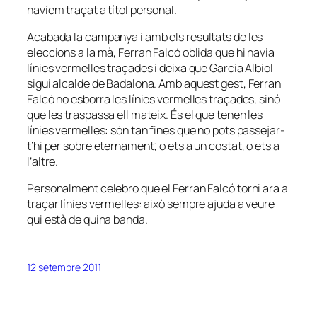
havíem traçat a títol personal.
Acabada la campanya i amb els resultats de les
eleccions a la mà, Ferran Falcó oblida que hi havia
línies vermelles traçades i deixa que Garcia Albiol
sigui alcalde de Badalona. Amb aquest gest, Ferran
Falcó no esborra les línies vermelles traçades, sinó
que les traspassa ell mateix. És el que tenen les
línies vermelles: són tan fines que no pots passejar-
t’hi per sobre eternament; o ets a un costat, o ets a
l’altre.
Personalment celebro que el Ferran Falcó torni ara a
traçar línies vermelles: això sempre ajuda a veure
qui està de quina banda.
12 setembre 2011