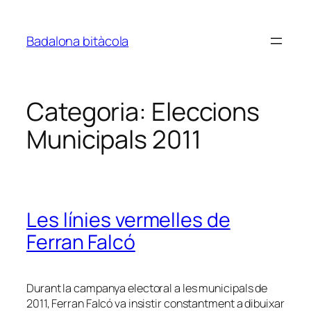
Vés
al
Badalona bitàcola
contingut
Categoria:
Eleccions
Municipals 2011
Les línies vermelles de
Ferran Falcó
Durant la campanya electoral a les municipals de
2011, Ferran Falcó va insistir constantment a dibuixar