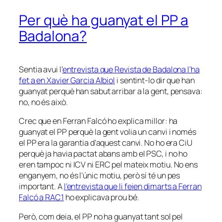
Per què ha guanyat el PP a
Badalona?
Sentia avui l’
entrevista que Revista de Badalona l’ha
fet a en Xavier Garcia Albiol
i sentint-lo dir que han
guanyat perquè han sabut arribar a la gent, pensava:
no, no és això.
Crec que en Ferran Falcó ho explica millor: ha
guanyat el PP perquè la gent volia un canvi i només
el PP era la garantia d’aquest canvi. No ho era CiU
perquè ja havia pactat abans amb el PSC, i no ho
eren tampoc ni ICV ni ERC pel mateix motiu. No ens
enganyem, no és l’únic motiu, però sí té un pes
important. A
l’entrevista que li feien dimarts a Ferran
Falcó a RAC1
ho explicava prou bé.
Però, com deia, el PP no ha guanyat tant sol pel