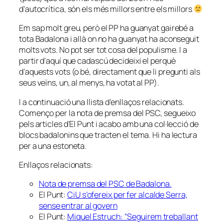
d’autocrítica, són els més millors entre els millors
Em sap molt greu, però el PP ha guanyat gairebé a
tota Badalona i allà on no ha guanyat ha aconseguit
molts vots. No pot ser tot cosa del populisme. I a
partir d’aquí que cadascú decideixi el perquè
d’aquests vots (o bé, directament que li pregunti als
seus veïns, un, al menys, ha votat al PP).
I a continuació una llista d’enllaços relacionats.
Començo per la nota de premsa del PSC, segueixo
pels articles d’El Punt i acabo amb una col·lecció de
blocs badalonins que tracten el tema. Hi ha lectura
per a una estoneta.
Enllaços relacionats:
Nota de premsa del PSC de Badalona.
El Punt:
CiU s’ofereix per fer alcalde Serra,
sense entrar al govern
El Punt:
Miquel Estruch: “Seguirem treballant