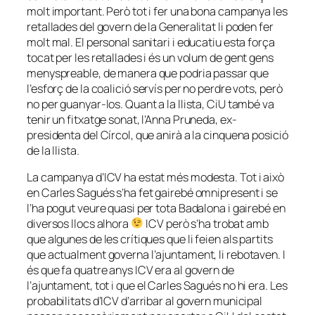
molt important. Però tot i fer una bona campanya les
retallades del govern de la Generalitat li poden fer
molt mal. El personal sanitari i educatiu esta força
tocat per les retallades i és un volum de gent gens
menyspreable, de manera que podria passar que
l’esforç de la coalició servís per no perdre vots, però
no per guanyar-los. Quant a la llista, CiU també va
tenir un fitxatge sonat, l’Anna Pruneda, ex-
presidenta del Círcol, que anirà a la cinquena posició
de la llista.
La campanya d’ICV ha estat més modesta. Tot i això
en Carles Sagués s’ha fet gairebé omnipresent i se
l’ha pogut veure quasi per tota Badalona i gairebé en
diversos llocs alhora
ICV però s’ha trobat amb
que algunes de les crítiques que li feien als partits
que actualment governa l’ajuntament, li rebotaven. I
és que fa quatre anys ICV era al govern de
l’ajuntament, tot i que el Carles Sagués no hi era. Les
probabilitats d’ICV d’arribar al govern municipal