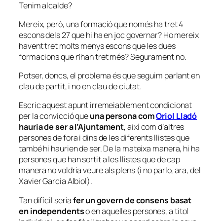
Tenim alcalde?
Mereix, però, una formació que només ha tret 4
escons dels 27 que hi ha en joc governar? Ho mereix
havent tret molts menys escons que les dues
formacions que n’han tret més? Segurament no.
Potser, doncs, el problema és que seguim parlant en
clau de partit, i no en clau de ciutat.
Escric aquest apunt irremeiablement condicionat
per la convicció que
una persona com
Oriol Lladó
hauria de ser a l’Ajuntament
, així com d’altres
persones de fora i dins de les
diferents
llistes que
també hi haurien de ser. De la mateixa manera, hi ha
persones que han sortit a les llistes que de cap
manera no voldria veure als plens (i no parlo, ara, del
Xavier Garcia Albiol).
Tan difícil seria
fer un govern de consens basat
en independents
o en aquelles persones, a títol