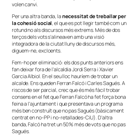
volen canvi.
Per una altra banda, la
necessitat de treballar per
la cohesió social
, el que es pot llegir també com un
rotund no als discursos més extrems. Més de dos
terços dels vots s’alineaven amb una visió
integradora de la ciutat lluny de discursos més,
diguem-ne, excloents.
Fem-ho per eliminació: els dos punts anteriors ens
fan deixar fora de l’alcaldia Jordi Serra i Xavier
Garcia Albiol. En el seu lloc hauríem de trobar un
alcalde. Ens queden Ferran Falcó i Carles Sagués. A
riscos de ser parcial, crec que és més fàcil trobar
consens en el fet que Ferran Falcó ha fet força bona
feina a l’ajuntament i que presentava un programa
més ben construït que no pas Sagués (bàsicament
centrat en no-PP i no-retallades-CiU). D’altra
banda, Falcó ha tret un 50% més de vots que no pas
Sagués.