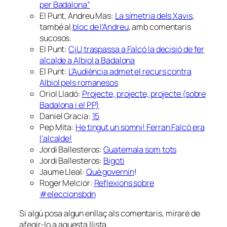
per Badalona”
El Punt, Andreu Mas:
La simetria dels Xavis
,
també al
bloc de l’Andreu
, amb comentaris
sucosos.
El Punt:
CiU traspassa a Falcó la decisió de fer
alcalde a Albiol a Badalona
El Punt:
L’Audiència admet el recurs contra
Albiol pels romanesos
Oriol Lladó:
Projecte, projecte, projecte (sobre
Badalona i el PP)
Daniel Gracia:
15
Pep Mita:
He tingut un somni! Ferran Falcó era
l’alcalde!
Jordi Ballesteros:
Guatemala som tots
Jordi Ballesteros:
Bigoti
Jaume Lleal:
Què governin
!
Roger Melcior:
Reflexions sobre
#eleccionsbdn
Si algú posa algun enllaç als comentaris, miraré de
afegir-lo a aquesta llista.