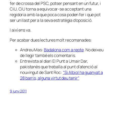
fer de crossa del PSC, potser pensant en un futur, i
CiU, CiU torna a equivocar-se acceptant una
regidoria amb la que poca cosa poden fer i que pot
ser un llast per a la seva estratègia d’oposició.
I així ens va.
Per acabar dues lectures molt recomanades:
Andreu Mas:
Badalona com a repte
. No deixeu
de llegir també els comentaris.
Entrevista al diari El Punt a Umair Dar,
pakistanès que treballa al punt d’atenció al
nouvingut de Sant Roc:
“Si Albiol ha guanyat a
28 barris, alguna virtut deu tenir”
9 juny 2011