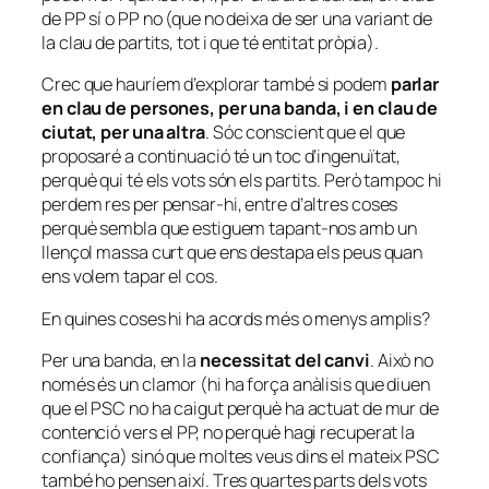
de PP sí o PP no (que no deixa de ser una variant de
la clau de partits, tot i que té entitat pròpia).
Crec que hauríem d’explorar també si podem
parlar
en clau de persones, per una banda, i en clau de
ciutat, per una altra
. Sóc conscient que el que
proposaré a continuació té un toc d’ingenuïtat,
perquè qui té els vots són els partits. Però tampoc hi
perdem res per pensar-hi, entre d’altres coses
perquè sembla que estiguem tapant-nos amb un
llençol massa curt que ens destapa els peus quan
ens volem tapar el cos.
En quines coses hi ha acords més o menys amplis?
Per una banda, en la
necessitat del canvi
. Això no
només és un clamor (hi ha força anàlisis que diuen
que el PSC no ha caigut perquè ha actuat de mur de
contenció vers el PP, no perquè hagi recuperat la
confiança) sinó que moltes veus dins el mateix PSC
també ho pensen així. Tres quartes parts dels vots