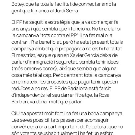
Botey, que té tota la facilitat de connectar amb la
gent que li manca al Jordi Serra.
El PP ha seguit la estratègia que ja va començar fa
uns anys i que sembla que li funciona. No tinc clar si
la campanya “tots contra el PP” li ha fet mal o, al
contrari, l’ha beneficiat, però ha estat present tota la
campanya amb el que propaganda no els hi ha faltat.
El més trist, és que quan en Xavier Garcia deixa de
parlar d’immigració i seguretat, sembla tenir idees
(més o menys bones), així que sembla que alguna
cosa més té al cap. Però centrant tota la campanya
en el mateix, les propostes que pugui tenir queden
reduïdes a no res. El PP de Badalona està farcit
d’independents i el seu darrer fitxatge, la Rosa
Bertran, va donar molt que parlar.
CiU ha apostat molt fort i ha fet una bona campanya.
Les seves possibilitats passen per aconseguir
convèncer a una part important de l’electorat que no
són votants seus habitualment i ha fet un esforç