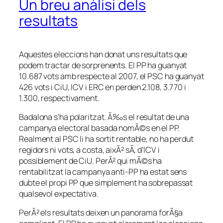
Un breu anàlisi dels
resultats
Aquestes eleccions han donat uns resultats que
podem tractar de sorprenents. El PP ha guanyat
10.687 vots amb respecte al 2007, el PSC ha guanyat
426 vots i CiU, ICV i ERC en perden 2.108, 3.770 i
1.300, respectivament.
Badalona s’ha polaritzat. Ã‰s el resultat de una
campanya electoral basada nomÃ©s en el PP.
Realment al PSC li ha sortit rentable, no ha perdut
regidors ni vots, a costa, aixÃ² sÃ­, d’ICV i
possiblement de CiU. PerÃ² qui mÃ©s ha
rentabilitzat la campanya anti-PP ha estat sens
dubte el propi PP que simplement ha sobrepassat
qualsevol expectativa.
PerÃ² els resultats deixen un panorama forÃ§a