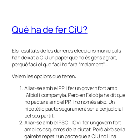
Què ha de fer CiU?
Els resultats de les darreres eleccions municipals
han deixat a CiU un paper que no és gens agraït,
perquè faci el que faci ho farà “malament”…
Veiem les opcions que tenen:
Aliar-se amb el PP i fer un govern fort amb
l’Albiol i companyia. Però en Falcó ja ha dit que
no pactarà amb el PP. I no només això. Un
hipotètic pacte segurament seria perjudicial
pel seu partit.
Aliar-se amb el PSC i ICV i fer un govern fort
amb les esquerres de la ciutat. Però això seria
gairebé repetir un pacte que a CiU no li ha