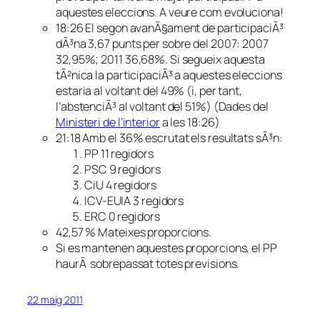
aquestes eleccions. A veure com evoluciona!
18:26 El segon avanÃ§ament de participaciÃ³
dÃ³na 3,67 punts per sobre del 2007: 2007
32,95%; 2011 36,68%. Si segueix aquesta
tÃ²nica la participaciÃ³ a aquestes eleccions
estaria al voltant del 49% (i, per tant,
l’abstenciÃ³ al voltant del 51%) (Dades del
Ministeri de l’interior
a les 18:26)
21:18 Amb el 36% escrutat els resultats sÃ³n:
PP 11 regidors
PSC 9 regidors
CiU 4 regidors
ICV-EUIA 3 regidors
ERC 0 regidors
42,57 % Mateixes proporcions.
Si es mantenen aquestes proporcions, el PP
haurÃ sobrepassat totes previsions.
22 maig 2011