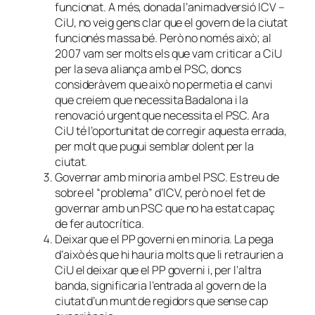
funcionat. A més, donada l’animadversió ICV –
CiU, no veig gens clar que el govern de la ciutat
funcionés massa bé. Però no només això; al
2007 vam ser molts els que vam criticar a CiU
per la seva aliança amb el PSC, doncs
consideràvem que això no permetia el canvi
que creiem que necessita Badalona i la
renovació urgent que necessita el PSC. Ara
CiU té l’oportunitat de corregir aquesta errada,
per molt que pugui semblar dolent per la
ciutat.
Governar amb minoria amb el PSC. Es treu de
sobre el “problema” d’ICV, però no el fet de
governar amb un PSC que no ha estat capaç
de fer autocrítica.
Deixar que el PP governi en minoria. La pega
d’això és que hi hauria molts que li retraurien a
CiU el deixar que el PP governi i, per l’altra
banda, significaria l’entrada al govern de la
ciutat d’un munt de regidors que sense cap