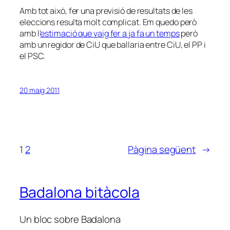
Amb tot això, fer una previsió de resultats de les
eleccions resulta molt complicat. Em quedo però
amb l’
estimació que vaig fer a ja fa un temps
però
amb un regidor de CiU que ballaria entre CiU, el PP i
el PSC.
20 maig 2011
1
2
Pàgina següent
→
Badalona bitàcola
Un bloc sobre Badalona