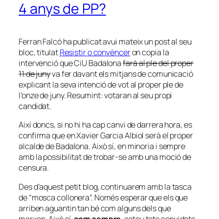
4 anys de PP?
Ferran Falcó ha publicat avui mateix un post al seu
bloc, titulat
Resistir o convèncer
on copia la
intervenció que CiU Badalona
farà al ple del proper
11 de juny
va fer davant els mitjans de comunicació
explicant la seva intenció de vot al proper ple de
l’onze de juny. Resumint: votaran al seu propi
candidat.
Així doncs, si no hi ha cap canvi de darrera hora, es
confirma que en Xavier Garcia Albiol serà el proper
alcalde de Badalona. Això sí, en minoria i sempre
amb la possibilitat de trobar-se amb una moció de
censura.
Des d’aquest petit blog, continuarem amb la tasca
de “mosca collonera”. Només esperar que els que
arriben aguantin tan bé com alguns dels que
marxen. Això sí,
com sempre
, esteu tots convidats