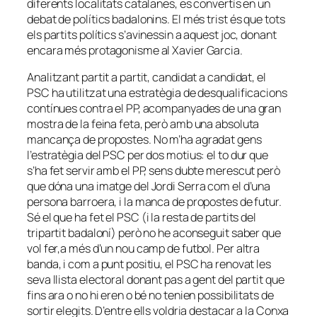
diferents localitats catalanes, es convertís en un
debat de polítics badalonins. El més trist és que tots
els partits polítics s’avinessin a aquest joc, donant
encara més protagonisme al Xavier Garcia.
Analitzant partit a partit, candidat a candidat, el
PSC ha utilitzat una estratègia de desqualificacions
contínues contra el PP, acompanyades de una gran
mostra de la feina feta, però amb una absoluta
mancança de propostes. No m’ha agradat gens
l’estratègia del PSC per dos motius: el to dur que
s’ha fet servir amb el PP, sens dubte merescut però
que dóna una imatge del Jordi Serra com el d’una
persona barroera, i la manca de propostes de futur.
Sé el que ha fet el PSC (i la resta de partits del
tripartit badaloní) però no he aconseguit saber que
vol fer,a més d’un nou camp de futbol. Per altra
banda, i com a punt positiu, el PSC ha renovat les
seva llista electoral donant pas a gent del partit que
fins ara o no hi eren o bé no tenien possibilitats de
sortir elegits. D’entre ells voldria destacar a la Conxa