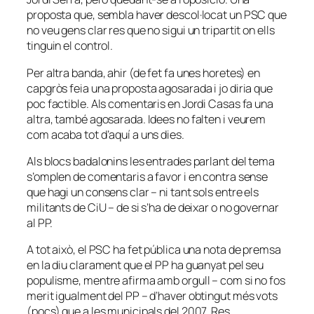
proposta que, sembla haver descol·locat un PSC que
no veu gens clar res que no sigui un tripartit on ells
tinguin el control.
Per altra banda, ahir (de fet fa unes horetes) en
capgròs feia una proposta agosarada i jo diria que
poc factible. Als comentaris en Jordi Casas fa una
altra, també agosarada. Idees no falten i veurem
com acaba tot d’aquí a uns dies.
Als blocs badalonins les entrades parlant del tema
s’omplen de comentaris a favor i en contra sense
que hagi un consens clar – ni tant sols entre els
militants de CiU – de si s’ha de deixar o no governar
al PP.
A tot això, el PSC ha fet pública una nota de premsa
en la diu clarament que el PP ha guanyat pel seu
populisme, mentre afirma amb orgull – com si no fos
merit igualment del PP – d’haver obtingut més vots
(pocs) que a les municipals del 2007. Res