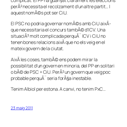
complicat. El PP ha guanyat clarament les eleccions
perÃ² necessita el recolzament d’un altre partit… I
aquest nomÃ©s pot ser CiU.
El PSC no podria governar nomÃ©s amb CiU aixÃ­
que necessitaria el concurs tambÃ© d’ICV. Una
situaciÃ³ molt complicada perquÃ¨ ICV i CiU no
tenen bones relacions aixÃ­ que no els veig en el
mateix govern de la ciutat.
AixÃ­ les coses, tambÃ© ens podem mirar la
possibilitat d’un govern en minoria, del PP en solitari
o bÃ© de PSC + CiU. PerÃ² un govern que veig poc
probable perquÃ¨ seria forÃ§a inestable.
Tenim Albiol per estona. A canvi, no tenim PxC…
23 maig 2011