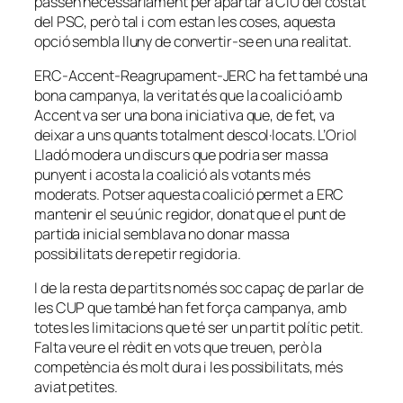
passen necessàriament per apartar a CiU del costat
del PSC, però tal i com estan les coses, aquesta
opció sembla lluny de convertir-se en una realitat.
ERC-Accent-Reagrupament-JERC ha fet també una
bona campanya, la veritat és que la coalició amb
Accent va ser una bona iniciativa que, de fet, va
deixar a uns quants totalment descol·locats. L’Oriol
Lladó modera un discurs que podria ser massa
punyent i acosta la coalició als votants més
moderats. Potser aquesta coalició permet a ERC
mantenir el seu únic regidor, donat que el punt de
partida inicial semblava no donar massa
possibilitats de repetir regidoria.
I de la resta de partits només soc capaç de parlar de
les CUP que també han fet força campanya, amb
totes les limitacions que té ser un partit polític petit.
Falta veure el rèdit en vots que treuen, però la
competència és molt dura i les possibilitats, més
aviat petites.