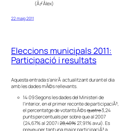
(ÃƒÂlex)
22 maig 2011
Eleccions municipals 2011:
Participació i resultats
Aquesta entrada s’anirÃ actualitzant durant el dia
amb les dades mÃ©s rellevants.
14:09 Segons les dades del Ministeri de
l’interior, en el primer reconte de participaciÃ³,
el percentatge de votants Ã©s
quatre
3,24
punts percentuals per sobre que al 2007
(24,67% al 2007 i
28,40%
27,91% avui). Es
preveu per tant una major participaciÃ³ a