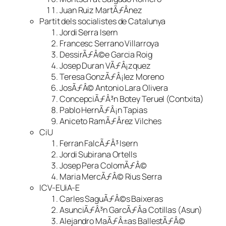
Juan Ruiz MartÃƒÂ­nez
Partit dels socialistes de Catalunya
Jordi Serra Isern
Francesc Serrano Villarroya
DessirÃƒÂ©e Garcia Roig
Josep Duran VÃƒÂ¡zquez
Teresa GonzÃƒÂ¡lez Moreno
JosÃƒÂ© Antonio Lara Olivera
ConcepciÃƒÂ³n Botey Teruel (Contxita)
Pablo HernÃƒÂ¡n Tapias
Aniceto RamÃƒÂ­rez Vilches
CiU
Ferran FalcÃƒÂ³ Isern
Jordi Subirana Ortells
Josep Pera ColomÃƒÂ©
Maria MercÃƒÂ© Rius Serra
ICV-EUiA-E
Carles SaguÃƒÂ©s Baixeras
AsunciÃƒÂ³n GarcÃƒÂ­a Cotillas (Asun)
Alejandro MaÃƒÂ±as BallestÃƒÂ©